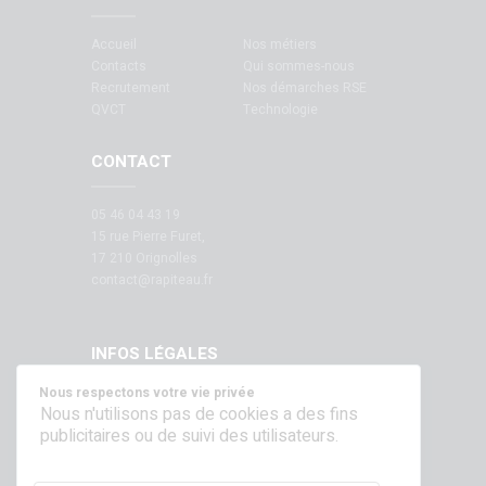
Accueil
Nos métiers
Contacts
Qui sommes-nous
Recrutement
Nos démarches RSE
QVCT
Technologie
CONTACT
05 46 04 43 19
15 rue Pierre Furet,
17 210 Orignolles
contact@rapiteau.fr
INFOS LÉGALES
Nous respectons votre vie privée
Mentions légales
Nous n'utilisons pas de cookies a des fins
publicitaires ou de suivi des utilisateurs.
SUIVEZ NOUS SUR NOS RÉSEAUX !