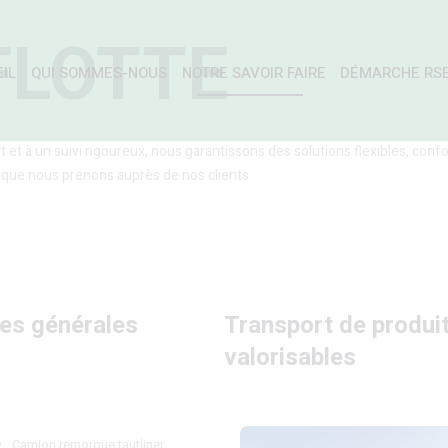
FLOTTE
IL
QUI SOMMES-NOUS
NOTRE SAVOIR FAIRE
DÉMARCHE RS
 et à un suivi rigoureux, nous garantissons des solutions flexibles, co
que nous prenons auprès de nos clients.
es générales
Transport de produit
valorisables
Camion remorque tautliner