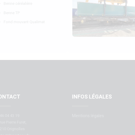
Benne céréalière
Benne TP
Fond mouvant Qualimat
ONTACT
INFOS LÉGALES
46 04 43 19
Mentions légales
rue Pierre Furet,
210 Orignolles