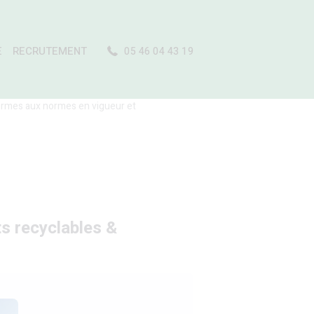
E
RECRUTEMENT
05 46 04 43 19
nformes aux normes en vigueur et
s recyclables &