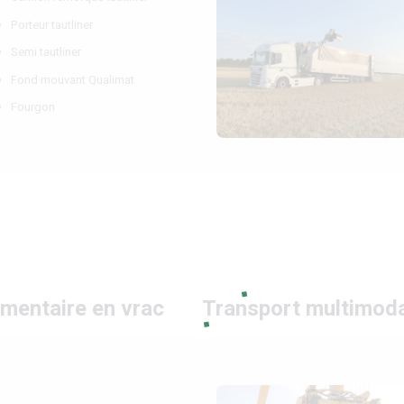
Porteur tautliner
Semi tautliner
Fond mouvant Qualimat
Fourgon
limentaire en vrac
Transport multimod