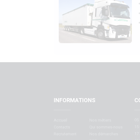
INFORMATIONS
C
05 
Accueil
Nos métiers
15 
Contacts
Qui sommes-nous
17 
Recrutement
Nos démarches