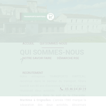
ACCUEIL
QUI SOMMES-NOUS
QUI SOMMES-NOUS
NOTRE SAVOIR FAIRE
DÉMARCHE RSE
?
RECRUTEMENT
Notre entreprise TRANSPORTS RAPITEAU,
reconnue dans le secteur du transport, fêtera
bientôt ses 80 ans d’existence. En 1949, le groupe
05 46 04 43 19
réunissait deux activités : le transport et les
travaux publics
dans le sud de la
Charente
-
Maritime
à Orignolles.
L’année 1980 marque la
séparation des deux activités, désormais