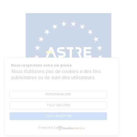
Nous respectons votre vie privée
Nous n'utilisons pas de cookies a des fins
publicitaires ou de suivi des utilisateurs.
PERSONNALISER
TOUT REFUSER
ASTRE
TOUT ACCEPTER
« La souplesse des PME, la puissance d’un grand
groupe » – “Together for a European supply
Powered by
chain”.