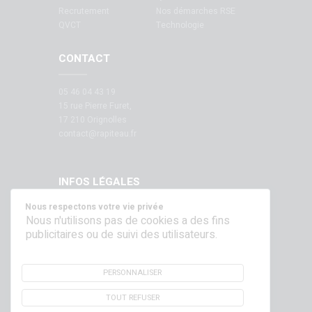
Recrutement
Nos démarches RSE
QVCT
Technologie
CONTACT
05 46 04 43 19
15 rue Pierre Furet,
17 210 Orignolles
contact@rapiteau.fr
INFOS LÉGALES
Nous respectons votre vie privée
Mentions légales
Nous n'utilisons pas de cookies a des fins
publicitaires ou de suivi des utilisateurs.
SUIVEZ NOUS SUR NOS RÉSEAUX !
PERSONNALISER
TOUT REFUSER