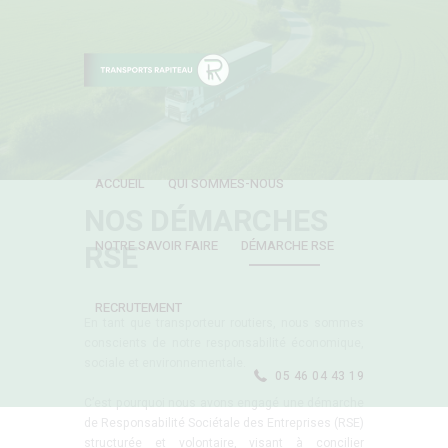
ACCUEIL
QUI SOMMES-NOUS
NOS DÉMARCHES
NOTRE SAVOIR FAIRE
DÉMARCHE RSE
RSE
RECRUTEMENT
En tant que transporteur routiers, nous sommes
conscients de notre responsabilité économique,
sociale et environnementale.
05 46 04 43 19
C’est pourquoi nous avons engagé une démarche
de Responsabilité Sociétale des Entreprises (RSE)
structurée et volontaire, visant à concilier