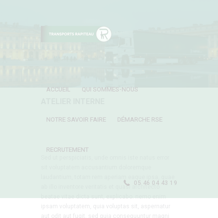
ACCUEIL
QUI SOMMES-NOUS
ATELIER INTERNE
NOTRE SAVOIR FAIRE
DÉMARCHE RSE
RECRUTEMENT
Sed ut perspiciatis, unde omnis iste natus error
sit voluptatem accusantium doloremque
laudantium, totam rem aperiam eaque ipsa, quae
05 46 04 43 19
ab illo inventore veritatis et quasi architecto
beatae vitae dicta sunt, explicabo. nemo enim
ipsam voluptatem, quia voluptas sit, aspernatur
aut odit aut fugit, sed quia consequuntur magni