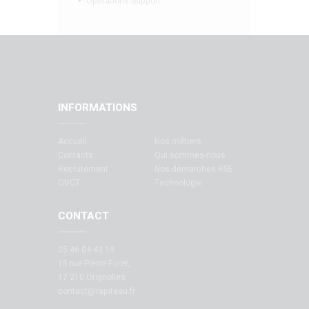
Operations Support
INFORMATIONS
Accueil
Nos métiers
Contacts
Qui sommes-nous
Recrutement
Nos démarches RSE
QVCT
Technologie
CONTACT
05 46 04 43 19
15 rue Pierre Furet,
17 210 Orignolles
contact@rapiteau.fr