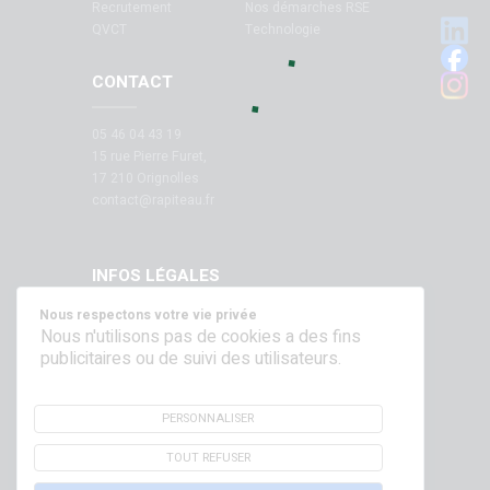
Recrutement
Nos démarches RSE
QVCT
Technologie
CONTACT
05 46 04 43 19
15 rue Pierre Furet,
17 210 Orignolles
contact@rapiteau.fr
INFOS LÉGALES
Nous respectons votre vie privée
Mentions légales
Nous n'utilisons pas de cookies a des fins
publicitaires ou de suivi des utilisateurs.
SUIVEZ NOUS SUR NOS RÉSEAUX !
PERSONNALISER
TOUT REFUSER