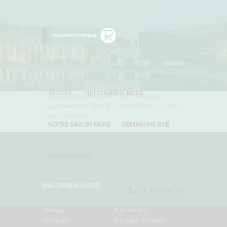
ACCUEIL
QUI SOMMES-NOUS
Transport durable et performant alliant la
souplesse de la route et la capacité du rail pour la
longue distance.
NOTRE SAVOIR FAIRE
DÉMARCHE RSE
RECRUTEMENT
INFORMATIONS
05 46 04 43 19
Accueil
Nos métiers
Contacts
Qui sommes-nous