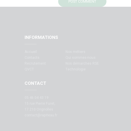
INFORMATIONS
Accueil
Nos métiers
Contacts
Qui sommes-nous
Recrutement
Nos démarches RSE
QVCT
Technologie
CONTACT
05 46 04 43 19
15 rue Pierre Furet,
17 210 Orignolles
contact@rapiteau.fr