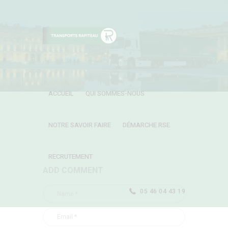
ACCUEIL
QUI SOMMES-NOUS
NOTRE SAVOIR FAIRE
DÉMARCHE RSE
RECRUTEMENT
ADD COMMENT
05 46 04 43 19