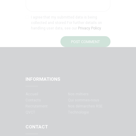
I agree that my submitted data is being
collected and stored For further details on
handling user data, see our
Privacy Policy
INFORMATIONS
Accueil
Nos métiers
Contacts
Qui sommes-nous
Recrutement
Nos démarches RSE
QVCT
Technologie
CONTACT