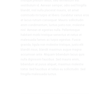
tristique pretium tellus, sed fermentum est
vestibulum id. Aenean semper, odio sed fringilla
blandit, nisl nulla placerat mauris, sit amet
commodo mi turpis at libero. Curabitur varius eros
et lacus rutrum consequat. Mauris sollicitudin
enim condimentum, luctus justo non, molestie
nisl. Aenean et egestas nulla. Pellentesque
habitant morbi tristique senectus et netus et
malesuada fames ac turpis egestas. Fusce
gravida, ligula non molestie tristique, justo elit
blandit risus, blandit maximus augue magna
accumsan ante. Aliquam bibendum lacus quis
nulla dignissim faucibus. Sed mauris enim,
bibendum at purus aliquet, maximus molestie
tortor. Sed faucibus et tellus eu sollicitudin. Sed
fringilla malesuada luctus.