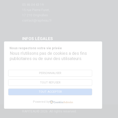
05 46 04 43 19
15 rue Pierre Furet,
17 210 Orignolles
contact@rapiteau.fr
INFOS LÉGALES
Nous respectons votre vie privée
Mentions légales
Nous n'utilisons pas de cookies a des fins
publicitaires ou de suivi des utilisateurs.
SUIVEZ NOUS SUR NOS RÉSEAUX !
PERSONNALISER
TOUT REFUSER
TOUT ACCEPTER
Powered by
RAPITEAU© 2026. All rights reserved.