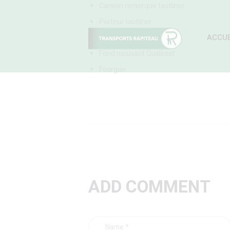
Camion remorque tautliner
Porteur tautliner
ACCUE
Semi
Fond mouvant Qualimat
Fourgon
ADD COMMENT