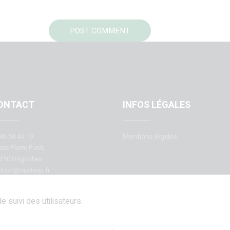
ONTACT
INFOS LÉGALES
46 04 43 19
Mentions légales
rue Pierre Furet,
210 Orignolles
tact@rapiteau.fr
e suivi des utilisateurs.