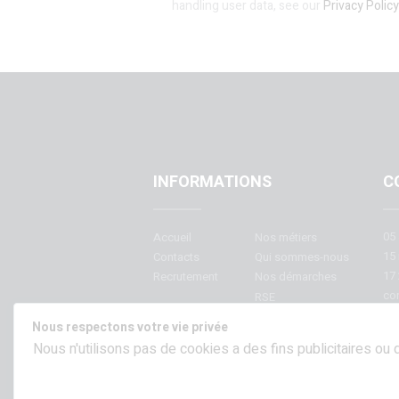
handling user data, see our
Privacy Policy
INFORMATIONS
C
05 
Accueil
Nos métiers
15 
Contacts
Qui sommes-nous
17 
Recrutement
Nos démarches
con
RSE
QVCT
Technologie
Nous respectons votre vie privée
Nous n'utilisons pas de cookies a des fins publicitaires ou d