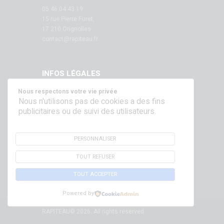
05 46 04 43 19
15 rue Pierre Furet,
17 210 Orignolles
contact@rapiteau.fr
INFOS LÉGALES
Nous respectons votre vie privée
Mentions légales
Nous n'utilisons pas de cookies a des fins
publicitaires ou de suivi des utilisateurs.
SUIVEZ NOUS SUR NOS RÉSEAUX !
PERSONNALISER
TOUT REFUSER
TOUT ACCEPTER
Powered by
RAPITEAU© 2026. All rights reserved.