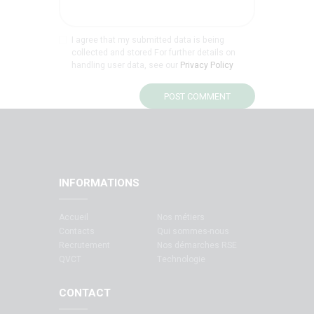
I agree that my submitted data is being
collected and stored For further details on
handling user data, see our
Privacy Policy
INFORMATIONS
Accueil
Nos métiers
Contacts
Qui sommes-nous
Recrutement
Nos démarches RSE
QVCT
Technologie
CONTACT