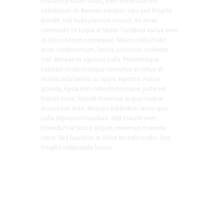
tristique pretium tellus, sed fermentum est
vestibulum id. Aenean semper, odio sed fringilla
blandit, nisl nulla placerat mauris, sit amet
commodo mi turpis at libero. Curabitur varius eros
et lacus rutrum consequat. Mauris sollicitudin
enim condimentum, luctus justo non, molestie
nisl. Aenean et egestas nulla. Pellentesque
habitant morbi tristique senectus et netus et
malesuada fames ac turpis egestas. Fusce
gravida, ligula non molestie tristique, justo elit
blandit risus, blandit maximus augue magna
accumsan ante. Aliquam bibendum lacus quis
nulla dignissim faucibus. Sed mauris enim,
bibendum at purus aliquet, maximus molestie
tortor. Sed faucibus et tellus eu sollicitudin. Sed
fringilla malesuada luctus.