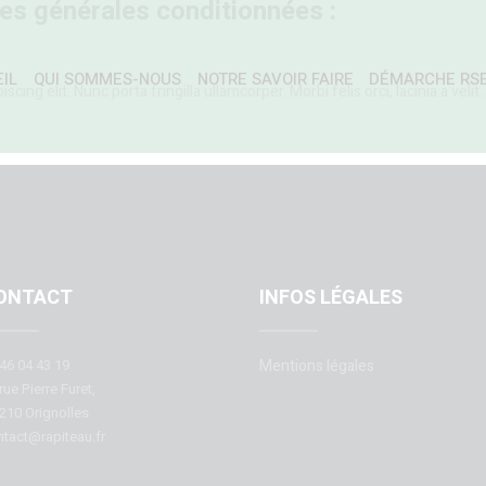
s générales conditionnées :
IL
QUI SOMMES-NOUS
NOTRE SAVOIR FAIRE
DÉMARCHE RS
ing elit. Nunc porta fringilla ullamcorper. Morbi felis orci, lacinia a velit
ONTACT
INFOS LÉGALES
46 04 43 19
Mentions légales
rue Pierre Furet,
210 Orignolles
tact@rapiteau.fr