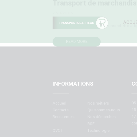
Transport de marchandise
27/07/2016
ACCUE
Lorem ipsum dolor sit amet, consectetur adipisc
READ MORE
INFORMATIONS
C
05 
Accueil
Nos métiers
15 
Contacts
Qui sommes-nous
17 
Recrutement
Nos démarches
con
RSE
QVCT
Technologie