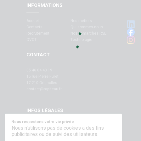
INFORMATIONS
Accueil
Nos métiers
Contacts
Qui sommes-nous
Recrutement
Nos démarches RSE
QVCT
Technologie
CONTACT
05 46 04 43 19
15 rue Pierre Furet,
17 210 Orignolles
contact@rapiteau.fr
INFOS LÉGALES
Nous respectons votre vie privée
Mentions légales
Nous n'utilisons pas de cookies a des fins
publicitaires ou de suivi des utilisateurs.