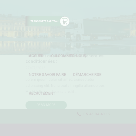
Transport de marchandises générales
ACCUEIL
QUI SOMMES-NOUS
conditionnées :
27/07/2016
NOTRE SAVOIR FAIRE
DÉMARCHE RSE
Lorem ipsum dolor sit amet, consectetur
adipiscing elit. Nunc porta fringilla ullamcorper.
Morbi felis orci, lacinia a velit…
RECRUTEMENT
READ MORE
05 46 04 43 19